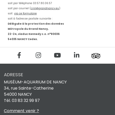
soit par téléphone 03.57.80.06.57
soit par courriel (
cnil@grandnancy.eu
)
soit
via ce formulaire
soit à l'adresse postale suivante :
Déléguée à la protection des données
Métropole du Grand Nancy,
22-24, viaduc Kennedy c.o. n°80036
54035 NANCY Cedex.
ADRESSE
MUSÉUM-AQUARIUM DE NANCY
34, rue Sainte-Catherine
54000 NANCY
Tél. 03 83 32 99 97
Comment venir ?